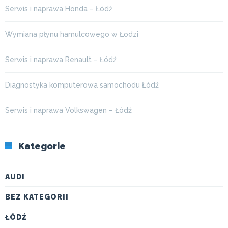
Serwis i naprawa Honda – Łódź
Wymiana płynu hamulcowego w Łodzi
Serwis i naprawa Renault – Łódź
Diagnostyka komputerowa samochodu Łódź
Serwis i naprawa Volkswagen – Łódź
Kategorie
AUDI
BEZ KATEGORII
ŁÓDŹ