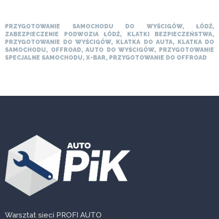
PRZYGOTOWANIE SAMOCHODU DO WYŚCIGÓW, ŁÓDŹ,
ZABEZPIECZENIE PODWOZIA ŁÓDŹ, KLATKI BEZPIECZEŃSTWA,
PRZYGOTOWANIE DO WYŚCIGÓW, KLATKA DO AUTA, KLATKA DO
SAMOCHODU, OFFROAD, AUTO DO WYŚCIGÓW, PRZYGOTOWANIE
SPECJALNE SAMOCHODU, X-BAR, PRZYGOTOWANIE DO OFFROAD
Warsztat sieci PROFI AUTO