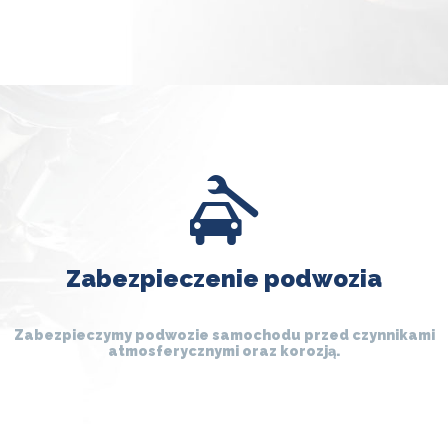
Zabezpieczenie podwozia
Zabezpieczymy podwozie samochodu przed czynnikami
atmosferycznymi oraz korozją.