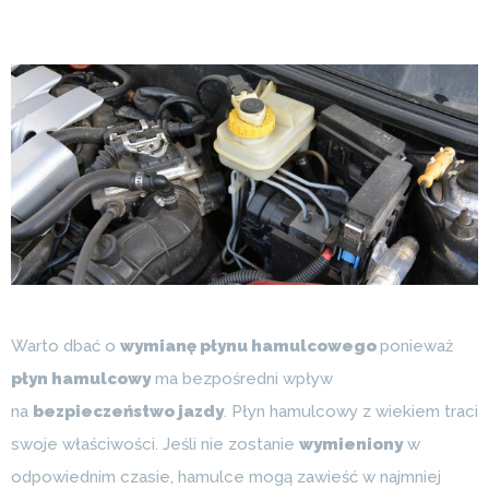
Warto dbać o
wymianę płynu hamulcowego
ponieważ
płyn hamulcowy
ma bezpośredni wpływ
na
bezpieczeństwo jazdy
. Płyn hamulcowy z wiekiem traci
swoje właściwości. Jeśli nie zostanie
wymieniony
w
odpowiednim czasie, hamulce mogą zawieść w najmniej