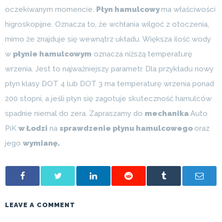
oczekiwanym momencie.
Płyn hamulcowy
ma właściwości
higroskopijne. Oznacza to, że wchłania wilgoć z otoczenia,
mimo że znajduje się wewnątrz układu. Większa ilość wody
w
płynie hamulcowym
oznacza niższą temperaturę
wrzenia. Jest to najważniejszy parametr. Dla przykładu nowy
płyn klasy DOT 4 lub DOT 3 ma temperaturę wrzenia ponad
200 stopni, a jeśli płyn się zagotuje skuteczność hamulców
spadnie niemal do zera. Zapraszamy do
mechanika
Auto
PiK
w Łodzi
na
sprawdzenie płynu hamulcowego
oraz
jego
wymianę.
LEAVE A COMMENT