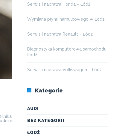
Serwis i naprawa Honda – Łódź
Wymiana płynu hamulcowego w Łodzi
Serwis i naprawa Renault – Łódź
Diagnostyka komputerowa samochodu
Łódź
Serwis i naprawa Volkswagen – Łódź
Kategorie
AUDI
ilnika
iednim
BEZ KATEGORII
y
ŁÓDŹ