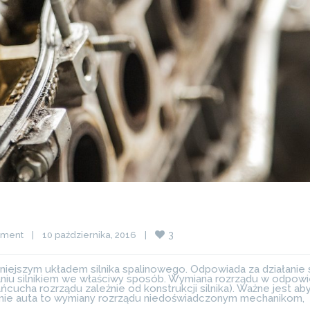
3
mment
|
10 października, 2016    
|
iejszym układem silnika spalinowego. Odpowiada za działanie s
aniu silnikiem we właściwy sposób. Wymiana rozrządu w odpow
ńcucha rozrządu zależnie od konstrukcji silnika). Ważne jest ab
anie auta to wymiany rozrządu niedoświadczonym mechanikom,