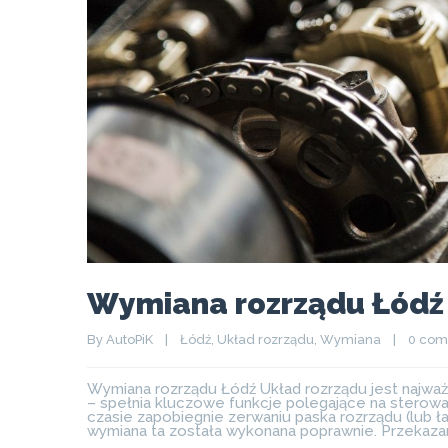
Wymiana rozrządu Łódź
By 
AutoPiK
|
Łódź
, 
Układ rozrządu
, 
Wymiana
|
0 co
Wymiana rozrządu Łódź Układ rozrządu jest najważn
– spełnia kluczowe funkcje polegające na sterow
czasie zapobiegnie zerwaniu paska rozrządu (lub ła
wymiana ta została wykonana poprawnie. Przekaz