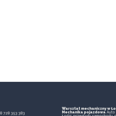
Warsztat mechaniczny w Ło
Mechanika pojazdowa
Auto 
 728 353 383
Łodzi, przeglądy samochodu, 