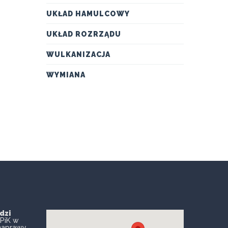
UKŁAD HAMULCOWY
UKŁAD ROZRZĄDU
WULKANIZACJA
WYMIANA
dzi
PiK w
naprawy