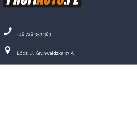
+48 728 353 383
Łódź, ul. Grunwaldzka 33 A
PN-PT: 8-18 SB: 9-14
Warsztat mechaniczny w Łodzi
Mechanika pojazdowa
Auto PiK w Łodzi, przeglądy
samochodu, naprawy elektroniki, diagnostyka komputerowa,
wulkanizacja, wymiana płynów, olejów, pasków rozrządu,
naprawa zawieszenia i elementów układu kierowniczego,
naprawa hamulców, silnika i skrzyni biegów, zastosowania