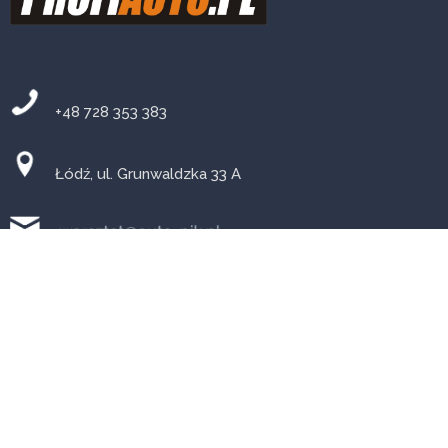
+48 728 353 383
Łódź, ul. Grunwaldzka 33 A
PN-PT: 8-18 SB: 9-14
Warsztat mechaniczny w Łodzi
Mechanika pojazdowa
Auto PiK w Łodzi, przeglądy
samochodu, naprawy elektroniki, diagnostyka komputerowa,
wulkanizacja, wymiana płynów, olejów, pasków rozrządu,
naprawa zawieszenia i elementów układu kierowniczego,
naprawa hamulców, silnika i skrzyni biegów, zastosowania