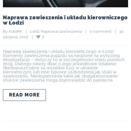
Naprawa zawieszenia i układu kierowniczego
w Łodzi
By 
AutoPiK
|
Łódź
, 
Naprawa zawieszenia
|
0 comment
|
30 
2
sierpnia, 2016    
|
Naprawa zawieszenia i układu kierowniczego w Łodzi
Elementy zawieszenia pojazdu są narażone na wytężoną
eksploatację – dotyczy to w szczególności stanu polskich
dróg. Dlatego należy dbać o jego prawidłowe działanie.
Niedopuszczalne są wszelkie luzy w układzie
kierowniczym, lub inne typowe uszkodzenia jak stuki w
zawieszeniu. Niedopatrzenia takie jak zbagatelizowanie
stuków zawieszenia mogą doprowadzić do pęknięcia
READ MORE