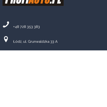
+48 728 353 383
Łódź, ul. Grunwaldzka 33 A
PN-PT: 8-18 SB: 9-14
Warsztat mechaniczny w Łodzi
Mechanika pojazdowa
Auto PiK w Łodzi, przeglądy
samochodu, naprawy elektroniki, diagnostyka komputerowa,
wulkanizacja, wymiana płynów, olejów, pasków rozrządu,
naprawa zawieszenia i elementów układu kierowniczego,
naprawa hamulców, silnika i skrzyni biegów, zastosowania